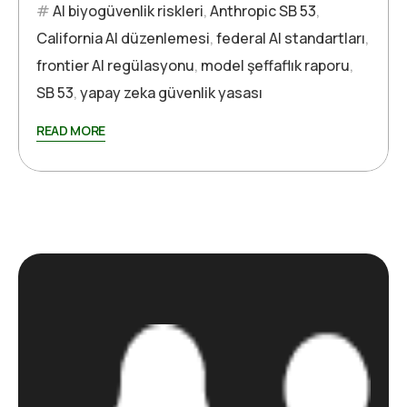
AI biyogüvenlik riskleri
,
Anthropic SB 53
,
California AI düzenlemesi
,
federal AI standartları
,
frontier AI regülasyonu
,
model şeffaflık raporu
,
SB 53
,
yapay zeka güvenlik yasası
READ MORE