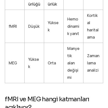
ürlüğü
ürlük
Kortik
Hemo
Yükse
al
fMRI
Düşük
dinami
k
harital
k yanıt
ama
Manye
tik
Zaman
Yükse
MEG
Orta
alan
lama
k
değişi
analizi
mi
fMRI ve MEG hangi katmanları
açıklıyor?