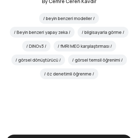
By
Cemre Ceren Kavdır
beyin benzeri modeller
Beyin benzeri yapay zeka
bilgisayarla görme
DINOv3
fMRI MEG karşılaştırması
görsel dönüştürücü
görsel temsil öğrenimi
öz denetimli öğrenme