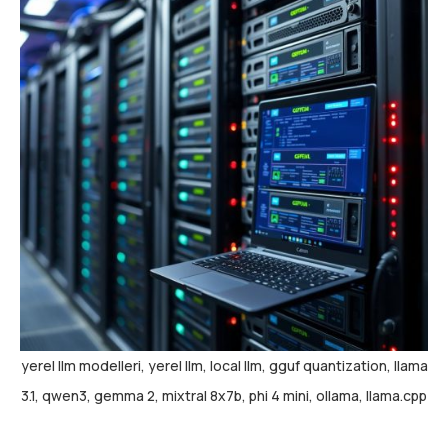
yerel llm modelleri, yerel llm, local llm, gguf quantization, llama
3.1, qwen3, gemma 2, mixtral 8x7b, phi 4 mini, ollama, llama.cpp