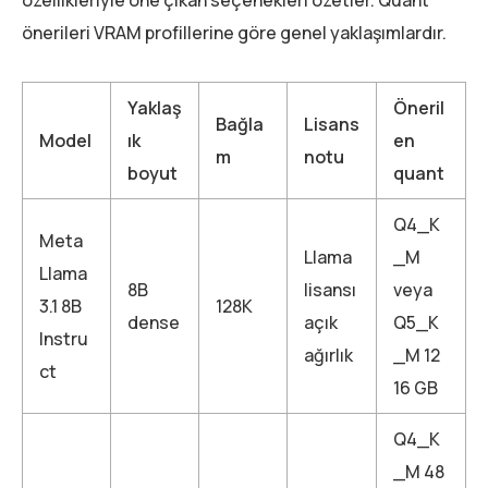
önerileri VRAM profillerine göre genel yaklaşımlardır.
Yaklaş
Öneril
Bağla
Lisans
Model
ık
en
m
notu
boyut
quant
Q4_K
Meta
Llama
_M
Llama
8B
lisansı
veya
3.1 8B
128K
dense
açık
Q5_K
Instru
ağırlık
_M 12
ct
16 GB
Q4_K
_M 48