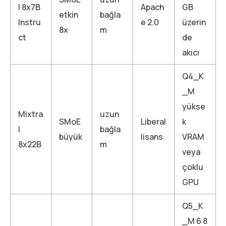
l 8x7B
Apach
GB
etkin
bağla
Instru
e 2.0
üzerin
8x
m
ct
de
akıcı
Q4_K
_M
yükse
Mixtra
uzun
SMoE
Liberal
k
l
bağla
büyük
lisans
VRAM
8x22B
m
veya
çoklu
GPU
Q5_K
_M 6 8