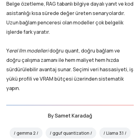
Belge özetleme, RAG tabanlı bilgiye dayalı yanıt ve kod
asistanlığı kısa sürede değer üreten senaryolardır.
Uzun bağlam penceresi olan modeller çok belgelik
işlerde fark yaratır.
Y
erel llm modelleri
doğru quant, doğru bağlam ve
doğru çalışma zamanı ile hem maliyet hem hızda
sürdürülebilir avantaj sunar. Seçimi veri hassasiyeti, iş
yükü profili ve VRAM bütçesi üzerinden sistematik
yapın.
By
Samet Karadağ
gemma 2
gguf quantization
Llama 3.1