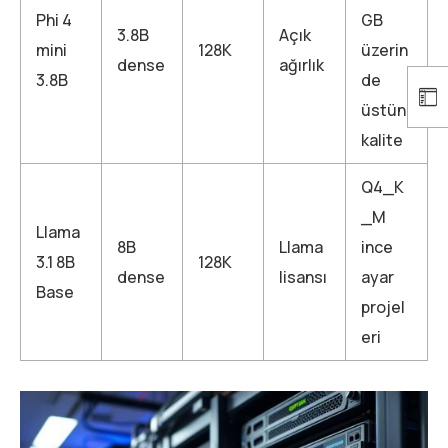
Phi 4
GB
3.8B
Açık
mini
128K
üzerin
dense
ağırlık
3.8B
de
üstün
kalite
Q4_K
_M
Llama
8B
Llama
ince
3.1 8B
128K
dense
lisansı
ayar
Base
projel
eri