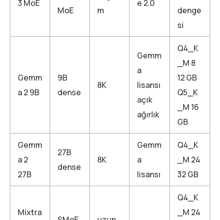
3 MoE
e 2.0
MoE
m
denge
si
Q4_K
Gemm
_M 8
a
Gemm
9B
12 GB
8K
lisansı
a 2 9B
dense
Q5_K
açık
_M 16
ağırlık
GB
Gemm
Gemm
Q4_K
27B
a 2
8K
a
_M 24
dense
27B
lisansı
32 GB
Q4_K
Mixtra
_M 24
SMoE
uzun