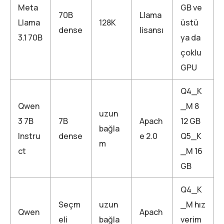
Meta
GB ve
70B
Llama
Llama
128K
üstü
dense
lisansı
3.1 70B
ya da
çoklu
GPU
Q4_K
Qwen
_M 8
uzun
3 7B
7B
Apach
12 GB
bağla
Instru
dense
e 2.0
Q5_K
m
ct
_M 16
GB
Q4_K
Seçm
uzun
_M hız
Qwen
Apach
eli
bağla
verim