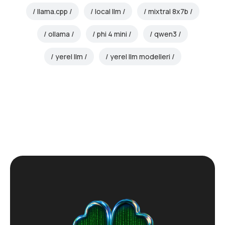
llama.cpp
local llm
mixtral 8x7b
ollama
phi 4 mini
qwen3
yerel llm
yerel llm modelleri