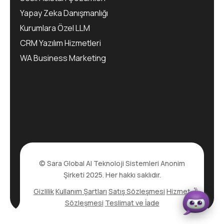
Yapay Zeka Danışmanlığı
Kurumlara Özel LLM
CRM Yazılım Hizmetleri
WA Business Marketing
© Sara Global AI Teknoloji Sistemleri Anonim
Şirketi 2025. Her hakkı saklıdır.
Gizlilik
Kullanım Şartları
Satış Sözleşmesi
Hizmet
Sözleşmesi
Teslimat ve İade