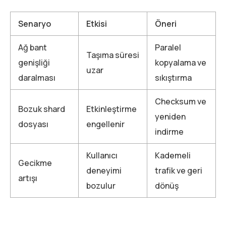
Senaryo
Etkisi
Öneri
Ağ bant
Paralel
Taşıma süresi
genişliği
kopyalama ve
uzar
daralması
sıkıştırma
Checksum ve
Bozuk shard
Etkinleştirme
yeniden
dosyası
engellenir
indirme
Kullanıcı
Kademeli
Gecikme
deneyimi
trafik ve geri
artışı
bozulur
dönüş