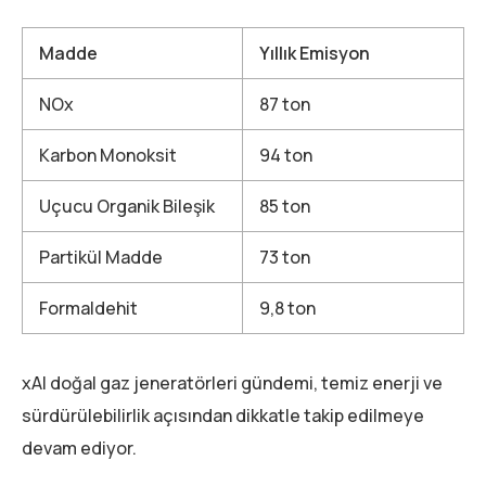
Madde
Yıllık Emisyon
NOx
87 ton
Karbon Monoksit
94 ton
Uçucu Organik Bileşik
85 ton
Partikül Madde
73 ton
Formaldehit
9,8 ton
xAI doğal gaz jeneratörleri gündemi, temiz enerji ve
sürdürülebilirlik açısından dikkatle takip edilmeye
devam ediyor.