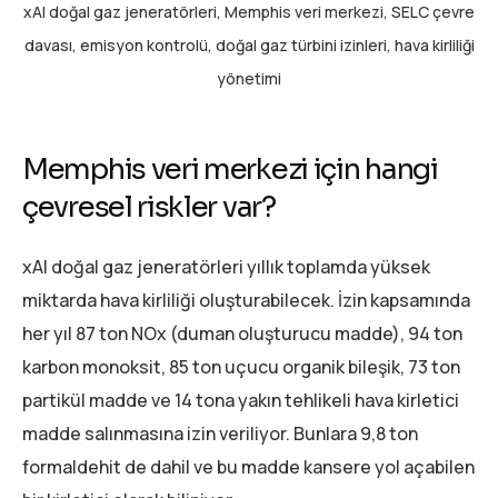
xAI doğal gaz jeneratörleri, Memphis veri merkezi, SELC çevre
davası, emisyon kontrolü, doğal gaz türbini izinleri, hava kirliliği
yönetimi
Memphis veri merkezi için hangi
çevresel riskler var?
xAI doğal gaz jeneratörleri yıllık toplamda yüksek
miktarda hava kirliliği oluşturabilecek. İzin kapsamında
her yıl 87 ton NOx (duman oluşturucu madde), 94 ton
karbon monoksit, 85 ton uçucu organik bileşik, 73 ton
partikül madde ve 14 tona yakın tehlikeli hava kirletici
madde salınmasına izin veriliyor. Bunlara 9,8 ton
formaldehit de dahil ve bu madde kansere yol açabilen