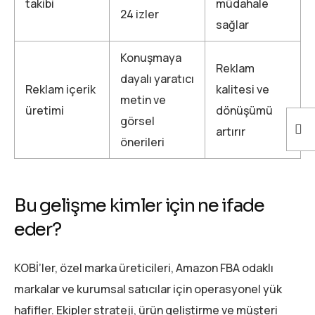
takibi
müdahale
24 izler
sağlar
Konuşmaya
Reklam
dayalı yaratıcı
Reklam içerik
kalitesi ve
metin ve
üretimi
dönüşümü
görsel
artırır
önerileri
Bu gelişme kimler için ne ifade
eder?
KOBİ’ler, özel marka üreticileri, Amazon FBA odaklı
markalar ve kurumsal satıcılar için operasyonel yük
hafifler. Ekipler strateji, ürün geliştirme ve müşteri