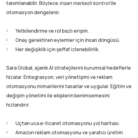
tanımlanabilir. Böylece
insan merkezli kontrol
ile
otomasyon dengelenir.
Yetkilendirme ve rol bazlı erişim.
Onay gerektiren eylemler için insan döngüsü.
Her değişiklik için şeffaf izlenebilirlik.
Sara Global, ajanik AI stratejilerini kurumsal hedeflerle
hizalar. Entegrasyon, veri yönetişimi ve reklam
otomasyonu mimarilerini tasarlar ve uygular. Eğitim ve
değişim yönetimi ile ekiplerin benimsemesini
hızlandırır.
Uçtan uca e-ticaret otomasyonu yol haritası.
Amazon reklam otomasyonu ve yaratıcı üretim