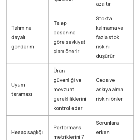
azaltır
Stokta
Talep
Tahmine
kalmama ve
desenine
dayalı
fazla stok
göre sevkiyat
gönderim
riskini
planı önerir
düşürür
Ürün
güvenliği ve
Ceza ve
Uyum
mevzuat
askıya alma
taraması
gerekliliklerini
riskini önler
kontrol eder
Sorunlara
Performans
Hesap sağlığı
erken
metriklerini 7